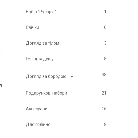
Набір "Русоріз"
1
Свічки
10
Догляд за тілом
3
Гелі для душу
8
⌄
48
Догляд за бородою
л
Подарункові набори
21
Аксесуари
16
Для гоління
8