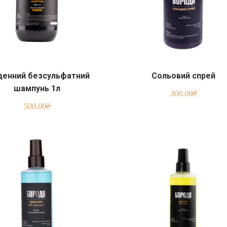
енний безсульфатний
Сольовий спрей
шампунь 1л
300.00
₴
500.00
₴