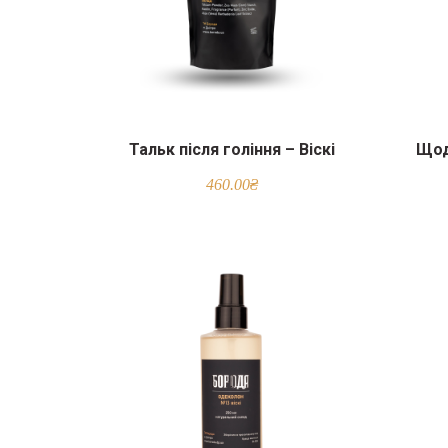
Тальк після гоління – Віскі
Щод
460.00
₴