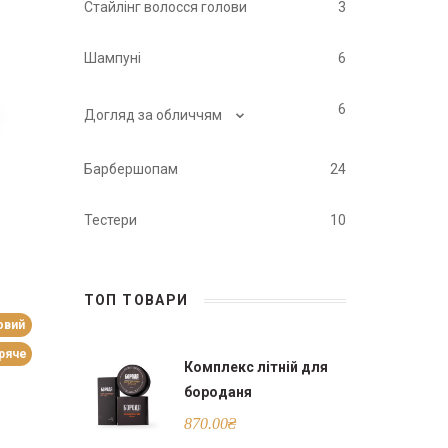
Стайлінг волосся голови
3
Шампуні
6
⌄
6
Догляд за обличчям
Барбершопам
24
Тестери
10
ТОП ТОВАРИ
овий
аряче
Комплекс літній для
бороданя
870.00
₴