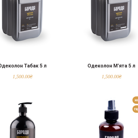
Одеколон Табак 5 л
Одеколон М’ята 5 л
1,500.00
₴
1,500.00
₴
н
г