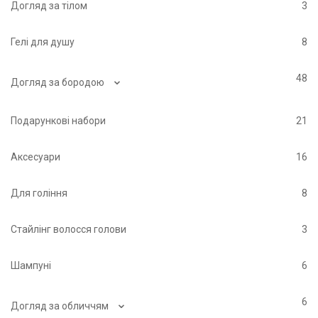
Догляд за тілом
3
Гелі для душу
8
⌄
48
Догляд за бородою
Подарункові набори
21
Аксесуари
16
Для гоління
8
Стайлінг волосся голови
3
Шампуні
6
⌄
6
Догляд за обличчям