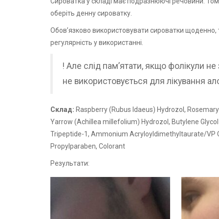
Сироватка у складі має подразнюючі речовини. Тому 
оберіть
денну сироватку
.
Обов’язково використовувати сироватки щоденно, 
регулярність у використанні.
! Але слід пам’ятати, якщо фолікули н
не використовується для лікування ало
Склад:
Raspberry (Rubus Idaeus) Hydrozol, Rosemary (
Yarrow (Achillea millefolium) Hydrozol, Butylene Glyc
Tripeptide-1, Ammonium Acryloyldimethyltaurate/VP Cop
Propylparaben, Colorant
Результати: