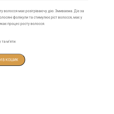
у волосся має розігріваючу дію. Змиваєма. Діє за
лосяні фолікули та стимулює ріст волосся, має у
икає процес росту волосся.
та м’яти.
 В КОШИК