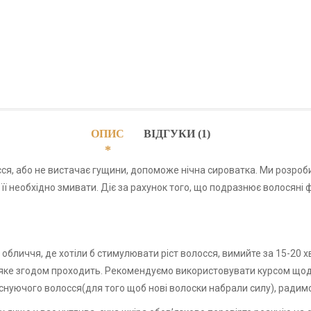
ОПИС
ВІДГУКИ (1)
сся, або не вистачає гущини, допоможе нічна сироватка. Ми розроб
її необхідно змивати. Діє за рахунок того, що подразнює волосяні ф
и обличчя, де хотіли б стимулювати ріст волосся, вимийте за 15-2
і, яке згодом проходить. Рекомендуємо використовувати курсом щод
 існуючого волосся(для того щоб нові волоски набрали силу), ради