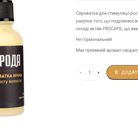
1
Сироватка для стимуляції рост
рахунок того, що подразнює во
складі актив
PROCAPIL
, що вм
Не гормональний.
Має приємний аромат сандалу 
ДОДАТИ