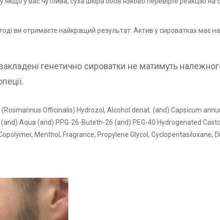
якщо у вас чутлива, суха шкіра обов’язково перевірте реакцію на с
тоді ви отримаєте найкращий результат. Актив у сироватках має н
е закладені генетично сироватки не матимуть належного
пеції.
Rosmarinus Officinalis) Hydrozol, Alcohol denat. (and) Capsicum annu
ol (and) Aqua (and) PPG-26-Buteth-26 (and) PEG-40 Hydrogenated Castor O
olymer, Menthol, Fragrance, Propylene Glycol, Cyclopentasiloxane, Di