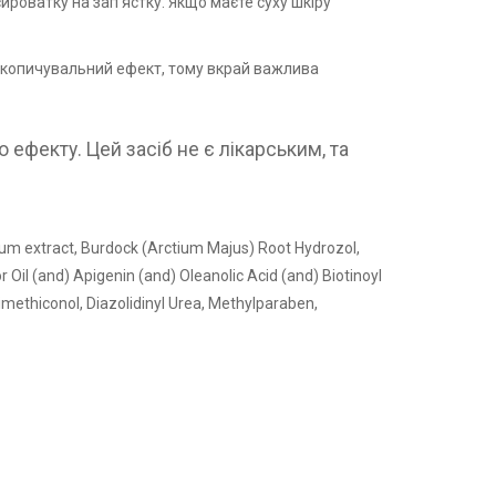
ироватку на зап’ястку. Якщо маєте суху шкіру
акопичувальний ефект, тому вкрай важлива
 ефекту. Цей засіб не є лікарським, та
um extract, Burdock (Arctium Majus) Root Hydrozol,
il (and) Apigenin (and) Oleanolic Acid (and) Biotinoyl
methiconol, Diazolidinyl Urea, Methylparaben,