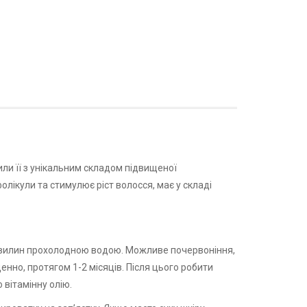
или її з унікальним складом підвищеної
олікули та стимулює ріст волосся, має у складі
0 хвилин прохолодною водою. Можливе почервоніння,
енно, протягом 1-2 місяців. Після цього робити
мо
вітамінну олію
.