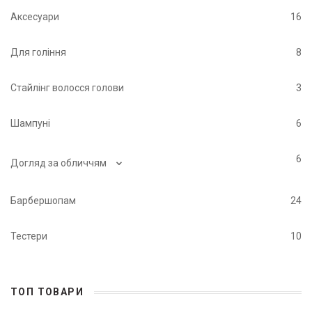
Аксесуари
16
Для гоління
8
Стайлінг волосся голови
3
Шампуні
6
⌄
6
Догляд за обличчям
Барбершопам
24
Тестери
10
ТОП ТОВАРИ