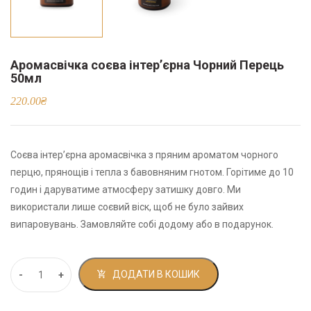
Аромасвічка соєва інтер’єрна Чорний Перець
50мл
220.00
₴
Соєва інтер’єрна аромасвічка з пряним ароматом чорного
перцю, прянощів і тепла з бавовняним гнотом. Горітиме до 10
годин і даруватиме атмосферу затишку довго. Ми
використали лише соєвий віск, щоб не було зайвих
випаровувань. Замовляйте собі додому або в подарунок.
ДОДАТИ В КОШИК