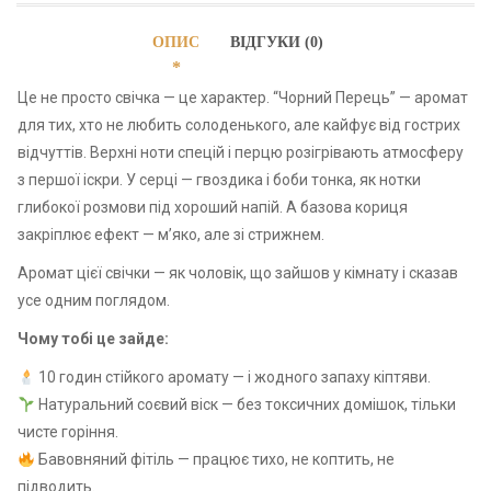
ОПИС
ВІДГУКИ (0)
Це не просто свічка — це характер. “Чорний Перець” — аромат
для тих, хто не любить солоденького, але кайфує від гострих
відчуттів. Верхні ноти спецій і перцю розігрівають атмосферу
з першої іскри. У серці — гвоздика і боби тонка, як нотки
глибокої розмови під хороший напій. А базова кориця
закріплює ефект — мʼяко, але зі стрижнем.
Аромат цієї свічки — як чоловік, що зайшов у кімнату і сказав
усе одним поглядом.
Чому тобі це зайде:
10 годин стійкого аромату — і жодного запаху кіптяви.
Натуральний соєвий віск — без токсичних домішок, тільки
чисте горіння.
Бавовняний фітіль — працює тихо, не коптить, не
підводить.