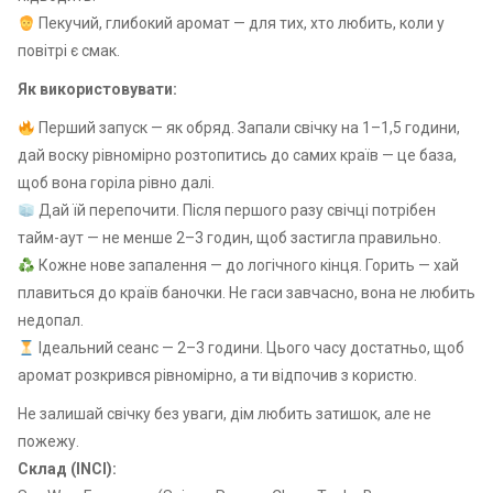
Пекучий, глибокий аромат — для тих, хто любить, коли у
повітрі є смак.
Як використовувати:
Перший запуск — як обряд. Запали свічку на 1–1,5 години,
дай воску рівномірно розтопитись до самих країв — це база,
щоб вона горіла рівно далі.
Дай їй перепочити. Після першого разу свічці потрібен
тайм-аут — не менше 2–3 годин, щоб застигла правильно.
Кожне нове запалення — до логічного кінця. Горить — хай
плавиться до країв баночки. Не гаси завчасно, вона не любить
недопал.
Ідеальний сеанс — 2–3 години. Цього часу достатньо, щоб
аромат розкрився рівномірно, а ти відпочив з користю.
Не залишай свічку без уваги, дім любить затишок, але не
пожежу.
Склад (INCI):