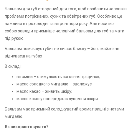
Бальзам для губ створений для того, щоб позбавити чоловіків
проблеми потрісканих, сухих та обвітрених губ. Особливо це
важливо в прохолодні та вітряні пори року. Але носити з
собою завжди приємніше чоловічий бальзам для губ та мати
під рукою.
Бальзам помякшує губи і не лишає блиску – його майже не
відчуваєш на губах
В складі:
вітаміни – стимулюють загоєння тріщинок;
масло солодкого мигдалю – зволожує;
масло какао – живить шкіру;
масло кокосу попереджає лущення шкіри
Бальзам має приємний солодкуватий аромат вишні з нотами
мигдалю.
Як використовувати?