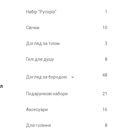
Набір "Русоріз"
1
Свічки
10
Догляд за тілом
3
Гелі для душу
8
⌄
48
Догляд за бородою
 л
Подарункові набори
21
Аксесуари
16
Для гоління
8