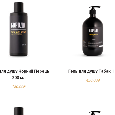
для душу Чорний Перець
Гель для душу Табак 1
200 мл
450.00
₴
180.00
₴