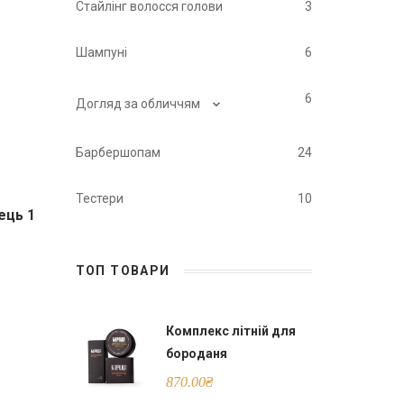
Стайлінг волосся голови
3
Шампуні
6
⌄
6
Догляд за обличчям
Барбершопам
24
Тестери
10
ець 1
ТОП ТОВАРИ
Комплекс літній для
бороданя
870.00
₴