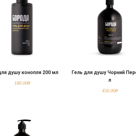
для душу конопля 200 мл
Гель для душу Чорний Пер
л
180.00
₴
450.00
₴