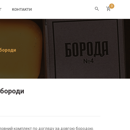
0
Г
КОНТАКТИ
 бороди
 бороди
 повний комплект по догляду за довгою бородою.