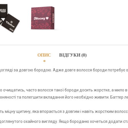
ОПИС
ВІДГУКИ (0)
 догляді за довгою бородою. Адже довге волосся бороди потребує 
 очищатись, часто волосся такої бороди досить жорстке, а мило в 
няності та полегшити вкладання його необхідно живити. Баттер ле
ть міцну щитину, яка впорається з довгим і навіть жорстким волосс
 доглянутого охайного вигляду. Якщо бороданю хочеться додати ст