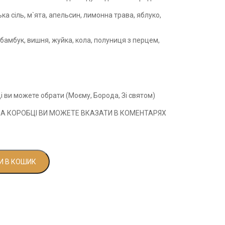
а сіль, м`ята, апельсин, лимонна трава, яблуко,
 бамбук, вишня, жуйка, кола, полуниця з перцем,
і ви можете обрати (Моєму, Борода, Зі святом)
НА КОРОБЦІ ВИ МОЖЕТЕ ВКАЗАТИ В КОМЕНТАРЯХ
 В КОШИК