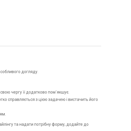
особливого догляду.
свою чергу її додатково пом`якшує.
гко справляється з цією задачею і вистачить його
ям.
айлінгу та надати потрібну форму, додайте до