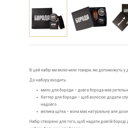
В цей набір ми включили товари, які допоможуть у
До набору входить:
мило для бороди – довга борода має ретельно
баттер для бороди – щоб волоссю додати слух
надовго.
велика щітка – вона має натуральну але доси
Набір створено для того, щоб надати довгій бороді