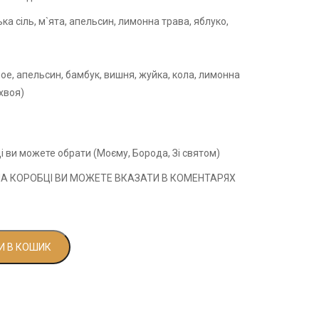
а сіль, м`ята, апельсин, лимонна трава, яблуко,
ое, апельсин, бамбук, вишня, жуйка, кола, лимонна
 хвоя)
і ви можете обрати (Моєму, Борода, Зі святом)
НА КОРОБЦІ ВИ МОЖЕТЕ ВКАЗАТИ В КОМЕНТАРЯХ
 В КОШИК