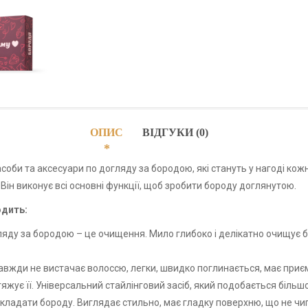
ОПИС
ВІДГУКИ (0)
асоби та аксесуари по догляду за бородою, які стануть у нагоді к
Він виконує всі основні функції, щоб зробити бороду доглянутою.
одить:
яду за бородою – це очищення. Мило глибоко і делікатно очищує б
вжди не вистачає волоссю, легки, швидко поглинається, має приє
жує її. Універсальний стайлінговий засіб, який подобається більш
кладати бороду. Виглядає стильно, має гладку поверхню, що не чи