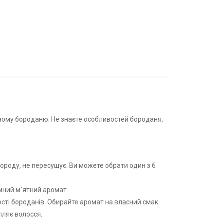
ожному бороданю. Не знаєте особливостей бороданя,
ороду, не пересушує. Ви можете обрати один з 6
мний м`ятний аромат.
ості бороданів. Обирайте аромат на власний смак.
пляє волосся.