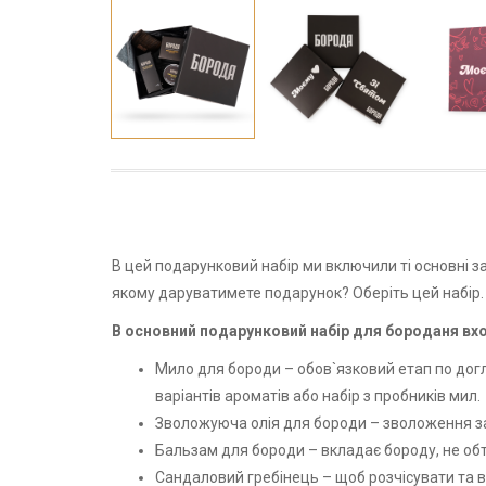
В цей подарунковий набір ми включили ті основні з
якому даруватимете подарунок? Оберіть цей набір. 
В основний подарунковий набір для бороданя вх
Мило для бороди – обов`язковий етап по догл
варіантів ароматів або набір з пробників мил.
Зволожуюча олія для бороди – зволоження за
Бальзам для бороди – вкладає бороду, не обтя
Сандаловий гребінець – щоб розчісувати та в