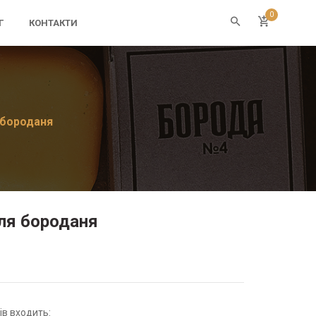
0
Г
КОНТАКТИ
 бороданя
для бороданя
ів входить: